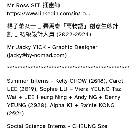
Mr Ross SIT 插畫師
https://www.linkedin.com/in/ro...
楊子蕙女士 _ 賽馬會「萬物語」創意生態計
劃 _ 初級設計人員 (2022-2024)
Mr Jacky YICK - Graphic Designer
(jacky@by-nomad.com)
***********************************************
Summer Interns - Kelly CHOW (2018), Carol
LEE (2019), Sophie LU + Viera YEUNG Tsz
Wai + LEE Heung Ning + Andy NG + Denny
YEUNG (2020), Alpha KI + Rainie KONG
(2021)
Social Science Interns - CHEUNG Sze