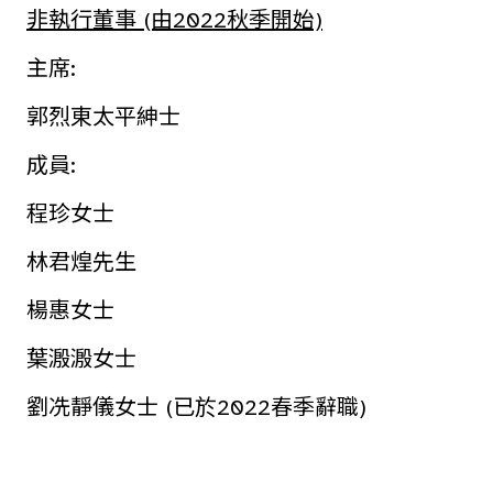
非執行董事 (由2022秋季開始)
主席:
郭烈東太平紳士
成員:
程珍女士
林君煌先生
楊惠女士
葉溵溵女士
劉冼靜儀女士 (已於2022春季辭職)