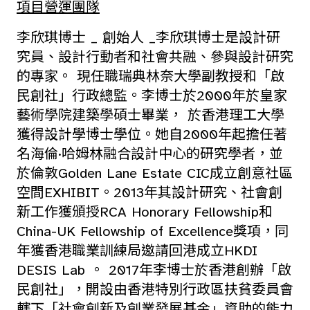
項目營運團隊
李欣琪博士 _ 創始人 _李欣琪博士是設計研
究員、設計行動者和社會共融、參與設計研究
的專家。 現任職瑞典林奈大學副教授和「啟
民創社」行政總監。李博士於2000年於皇家
藝術學院建築學碩士畢業， 於香港理工大學
獲得設計學博士學位。她自2000年起擔任著
名海倫·哈姆林融合設計中心的研究學者，並
於倫敦Golden Lane Estate CIC成立創意社區
空間EXHIBIT。2013年其設計研究、社會創
新工作獲頒授RCA Honorary Fellowship和
China-UK Fellowship of Excellence獎項，同
年獲香港職業訓練局邀請回港成立HKDI
DESIS Lab 。 2017年李博士於香港創辦「啟
民創社」，開設由香港特別行政區扶貧委員會
轄下「社會創新及創業發展基金」資助的能力