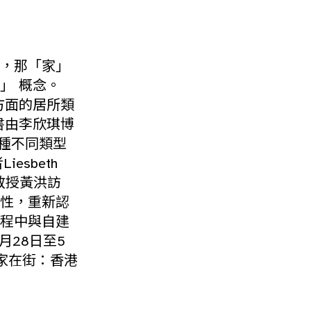
，那「家」
」 概念。
方面的居所類
書由李欣琪博
種不同類型
sbeth
副教授黃洪訪
性，重新認
程中與自建
月28日至5
家在街：香港