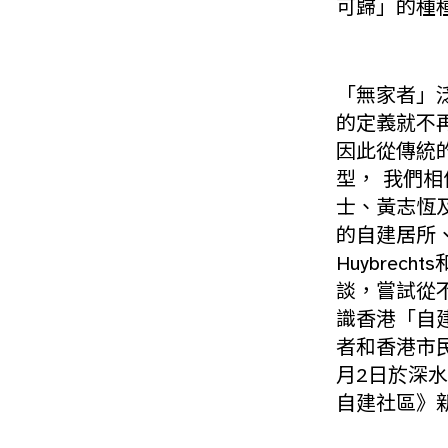
可歸」的種
「無家者」
的定義就不
因此從傳統
型， 我們
士、黃志恆
的自建居所、
Huybrec
談，嘗試從
識香港「自
者和香港市民
月2日於深
自建社區》