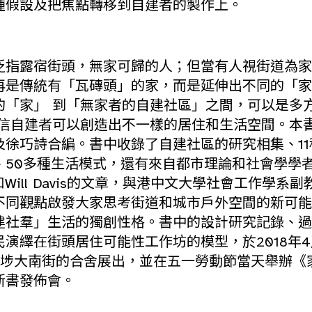
種假設及把焦點轉移到自建者的製作上。
泛指露宿街頭，無家可歸的人；但當有人視街道為家
再是傳統有「瓦磚頭」的家，而是延伸出不同的「家
的「家」 到「無家者的自建社區」之間，可以是多
相信自建者可以創造出不一樣的居住和生活空間。本
及徐巧詩合編。書中收錄了自建社區的研究相集、11
50多種生活模式，還有來自都市理論和社會學學者Lie
hts和Will Davis的文章，與港中文大學社會工作學系
不同觀點啟發大家思考街道和城市戶外空間的新可能
建社羣」生活的獨創性格。書中的設計研究記錄、過
演繹在街頭居住可能性工作坊的模型，於2018年4
水埗大南街的合舍展出，並在五一勞動節當天舉辦《
新書發佈會。