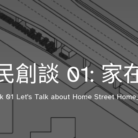
民創談 01: 家
k 01 Let's Talk about Home Street Home