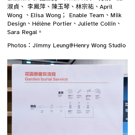
淑貞、 李鳳萍、陳玉琴、林宗祐、April
Wong 、Elisa Wong； Enable Team、Milk
Design、Hélène Portier、Juliette Collin、
Sara Regal。
Photos：Jimmy Leung@Henry Wong Studio