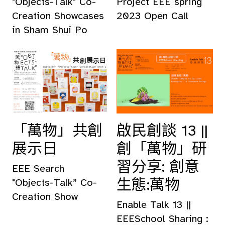
"Objects-Talk" Co-
Project EEE spring
Creation Showcases
2023 Open Call
in Sham Shui Po
「萬物」共創
啟民創談 13 ||
展示日
創「萬物」研
習分享: 創意
EEE Search
生態:萬物
"Objects-Talk” Co-
Creation Show
Enable Talk 13 ||
EEESchool Sharing :