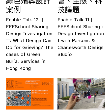
綠色殯葬設計
會、生態、科
案例
技議題
Enable Talk 12 ||
Enable Talk 11 ||
EEESchool Sharing
EEESchool Sharing :
Design Investigation
Design Investigation
II: What Design Can
I with Parsons &
Do for Grieving? The
Charlesworth Design
cases of Green
Studio
Burial Services in
Hong Kong