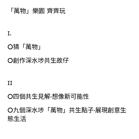
「萬物」樂園 齊齊玩
I.
⭘猜「萬物」
⭘創作深水埗共生故仔
II
⭘四個共生見解·想像新可能性
⭘九個深水埗「萬物」共生點子·展現創意生
態生活