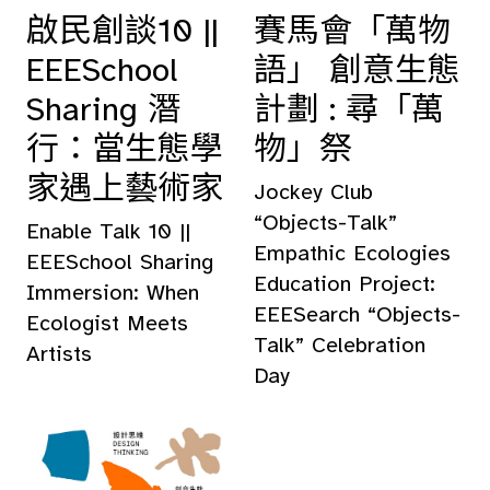
啟民創談10 ||
賽馬會「萬物
EEESchool
語」 創意生態
Sharing 潛
計劃 : 尋「萬
行：當生態學
物」祭
家遇上藝術家
Jockey Club
“Objects-Talk”
Enable Talk 10 ||
Empathic Ecologies
EEESchool Sharing
Education Project:
Immersion: When
EEESearch “Objects-
Ecologist Meets
Talk” Celebration
Artists
Day