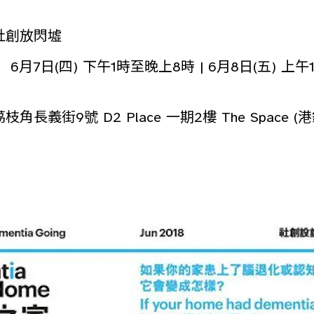
社創放閃墟
6月7日(四) 下午1時至晚上8時 | 6月8日(五) 上午
角長義街9號 D2 Place 一期2樓 The Space 
)