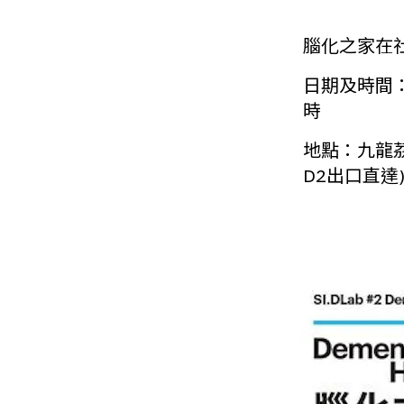
腦化之家在
日期及時間： 
時
地點：九龍茘枝
D2出口直達