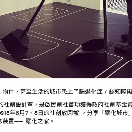
物件，甚至生活的城市患上了腦退化症 / 認知障礙
推出的社創設計室，是啟民創社首項獲得政府社創基金
018年6月7、8日的社創放閃墟 ，分享「腦化城市
念裝置—— 腦化之家。