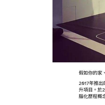
假如你的家、
2017年
升項目。於2
腦化歷程概