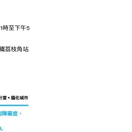
11時至下午5
(港鐵荔枝角站