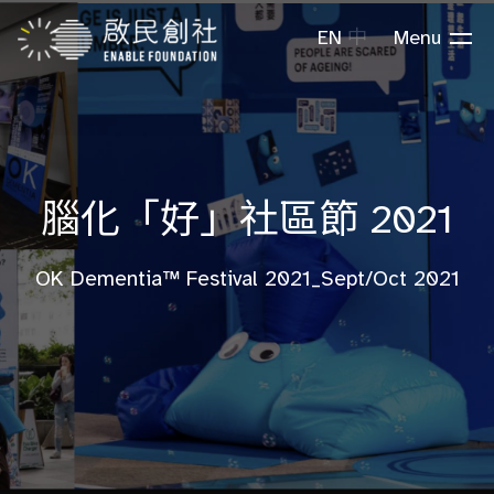
EN
中
Menu
腦化「好」社區節 2021
OK Dementia™ Festival 2021_Sept/Oct 2021