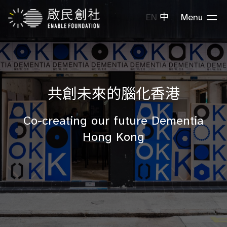
EN
中
Menu
共創未來的腦化香港
Co-creating our future Dementia
Hong Kong