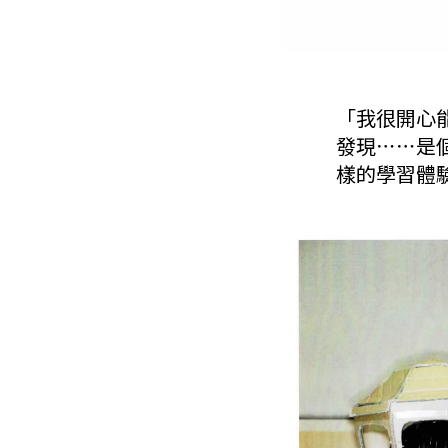
「我很開心
發現⋯⋯是
樣的學習體驗