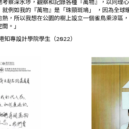
地考察深水埗，觀察和記錄各種『萬物』，以同理心
，就例如我的『萬物』是「珠頸斑鳩」 ，因為全球
愈熱，所以我想在公園的樹上設立一個雀鳥乘涼區，
空間。」
港知專設計學院學生（2022）