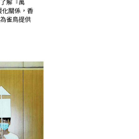
了解『萬
暖化關係，香
為雀鳥提供