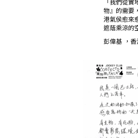
「我們從實
物』的需要
港氣侯愈來
遮蔭乘涼的
彭偉基 ，香