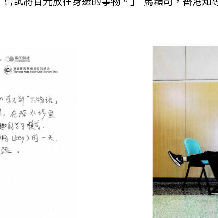
，嘗試將目光放在身邊的事物。」 馬穎司，香港知