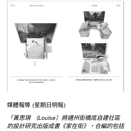
媒體報導 (星期日明報)
「黃思琪 （Louise）將通州街橋底自建社區
的設計研究出版成書《家在街》，合編的包括