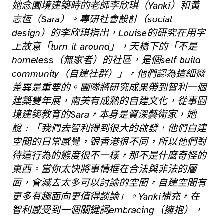
她念園境建築時的老師李欣琪（Yanki）和黃
志恆（Sara）。專研社會設計（social
design）的李欣琪指出，Louise的研究在用字
上故意「turn it around」，天橋下的「不是
homeless（無家者）的社區，是個self build
community（自建社群）」，他們認為這細微
差異是重要的。團隊將研究成果帶到智利一個
建築雙年展，南美有成熟的自建文化，從事園
境建築教育的Sara，本身是資深藝術家，她
說﹕「我們去智利得到很大的啟發，他們自建
空間的日常感覺，跟香港很不同，所以他們對
待這行為的態度很不一樣，那不是什麼奇怪的
東西。當你太快將事情框在合法與非法的層
面，會減去太多可以討論的空間，自建空間有
更多有趣面向更值得談論」。Yanki補充，在
智利感受到一個關鍵詞embracing（擁抱），