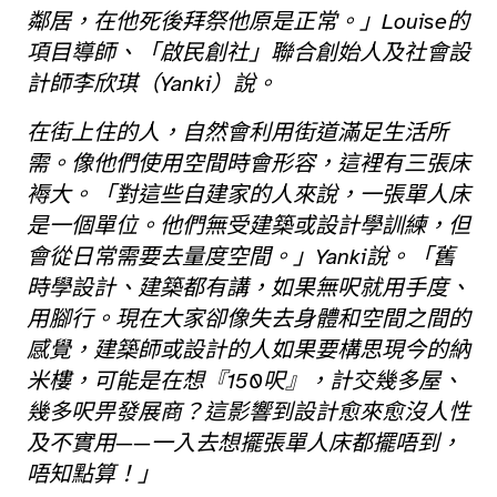
鄰居，在他死後拜祭他原是正常。」Louise的
項目導師、「啟民創社」聯合創始人及社會設
計師李欣琪（Yanki）說。
在街上住的人，自然會利用街道滿足生活所
需。像他們使用空間時會形容，這裡有三張床
褥大。「對這些自建家的人來說，一張單人床
是一個單位。他們無受建築或設計學訓練，但
會從日常需要去量度空間。」Yanki說。「舊
時學設計、建築都有講，如果無呎就用手度、
用腳行。現在大家卻像失去身體和空間之間的
感覺，建築師或設計的人如果要構思現今的納
米樓，可能是在想『150呎』，計交幾多屋、
幾多呎畀發展商？這影響到設計愈來愈沒人性
及不實用——一入去想擺張單人床都擺唔到，
唔知點算！」