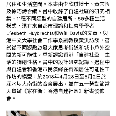
居住和生活空間。本書由李欣琪博士、黃志恆
及徐巧詩合編。書中收錄了自建社區的研究相
集、11種不同類型的自建居所、50多種生活
模式，還有來自都市理論和社會學學者
Liesbeth Huybrechts和Will Davis的文章，與
港中文大學社會工作學系副教授黃洪訪談，嘗
試從不同觀點啟發大家思考街道和城市戶外空
間的新可能性，重新認識香港「自建社羣」生
活的獨創性格。書中的設計研究記錄、過程中
與自建者和香港市民演繹在街頭居住可能性工
作坊的模型，於2018年4月28日至5月2日於
深水埗大南街的合舍展出，並在五一勞動節當
天舉辦《家在街：香港自建社區》新書發佈
會。