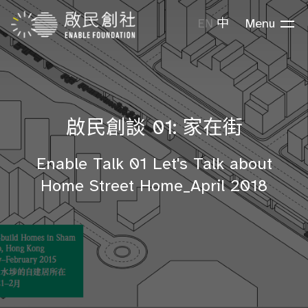
EN
中
Menu
啟民創談 01: 家在街
Enable Talk 01 Let's Talk about
Home Street Home_April 2018