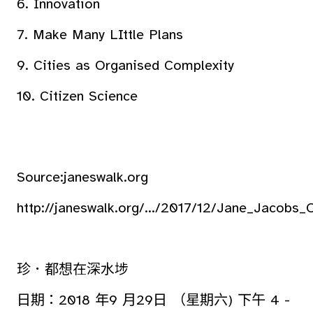
6. Innovation
7. Make Many LIttle Plans
9. Cities as Organised Complexity
10. Citizen Science
Source:janeswalk.org
http://janeswalk.org/.../2017/12/Jane_Jacobs_
珍．都想在深水埗
日期：2018 年9 月29日 （星期六) 下午 4 -