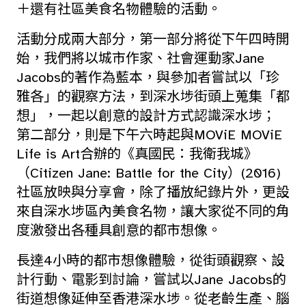
＋還有社區美食名物體驗的活動。
活動分成兩大部分，第一部分將從下午四時開
始，我們將以城市作家、社會運動家Jane
Jacobs的著作為藍本，與參加者嘗試以「珍
雅各」的觀察方法，到深水埗街頭上蒐集「都
想」，一起以創意的設計方式認識深水埗；
第二部分，則是下午六時起與MOViE MOViE
Life is Art合辦的《真國民：我衛我城》
（Citizen Jane: Battle for the City）(2016)
社區放映與分享會，除了播放紀錄片外，更設
來自深水埗區內美食名物，讓大家從不同的角
度激發出各種具創意的都市想像。
長達4小時的都市想像體驗，從街頭觀察、設
計行動、電影到討論，嘗試以Jane Jacobs的
街道想像延伸至香港深水埗。從老齡生產、腦