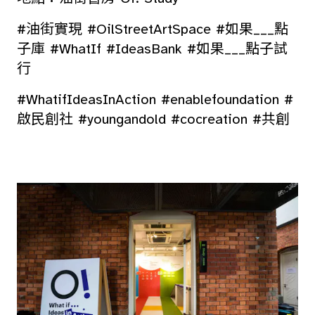
#油街實現 #OilStreetArtSpace #如果___點
子庫 #WhatIf #IdeasBank #如果___點子試
行
#WhatifIdeasInAction #enablefoundation #
啟民創社 #youngandold #cocreation #共創