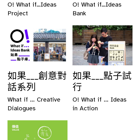
O! What if…Ideas
O! What if…Ideas
Project
Bank
如果___創意對
如果___點子試
話系列
行
What if ... Creative
O! What if ... Ideas
Dialogues
in Action